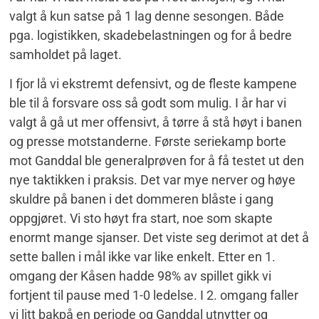
valgt å kun satse på 1 lag denne sesongen. Både
pga. logistikken, skadebelastningen og for å bedre
samholdet på laget.
I fjor lå vi ekstremt defensivt, og de fleste kampene
ble til å forsvare oss så godt som mulig. I år har vi
valgt å gå ut mer offensivt, å tørre å stå høyt i banen
og presse motstanderne. Første seriekamp borte
mot Ganddal ble generalprøven for å få testet ut den
nye taktikken i praksis. Det var mye nerver og høye
skuldre på banen i det dommeren blåste i gang
oppgjøret. Vi sto høyt fra start, noe som skapte
enormt mange sjanser. Det viste seg derimot at det å
sette ballen i mål ikke var like enkelt. Etter en 1.
omgang der Kåsen hadde 98% av spillet gikk vi
fortjent til pause med 1-0 ledelse. I 2. omgang faller
vi litt bakpå en periode og Ganddal utnytter og