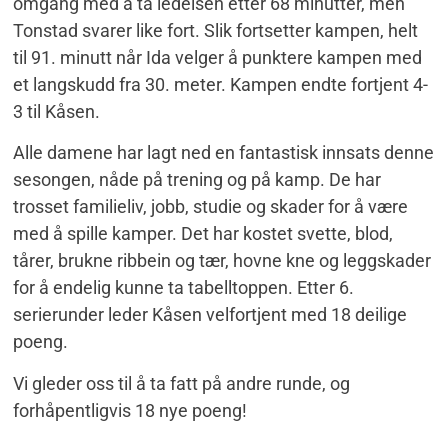
omgang med å ta ledelsen etter 68 minutter, men
Tonstad svarer like fort. Slik fortsetter kampen, helt
til 91. minutt når Ida velger å punktere kampen med
et langskudd fra 30. meter. Kampen endte fortjent 4-
3 til Kåsen.
Alle damene har lagt ned en fantastisk innsats denne
sesongen, nåde på trening og på kamp. De har
trosset familieliv, jobb, studie og skader for å være
med å spille kamper. Det har kostet svette, blod,
tårer, brukne ribbein og tær, hovne kne og leggskader
for å endelig kunne ta tabelltoppen. Etter 6.
serierunder leder Kåsen velfortjent med 18 deilige
poeng.
Vi gleder oss til å ta fatt på andre runde, og
forhåpentligvis 18 nye poeng!