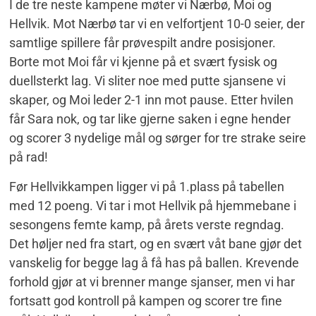
I de tre neste kampene møter vi Nærbø, Moi og
Hellvik. Mot Nærbø tar vi en velfortjent 10-0 seier, der
samtlige spillere får prøvespilt andre posisjoner.
Borte mot Moi får vi kjenne på et svært fysisk og
duellsterkt lag. Vi sliter noe med putte sjansene vi
skaper, og Moi leder 2-1 inn mot pause. Etter hvilen
får Sara nok, og tar like gjerne saken i egne hender
og scorer 3 nydelige mål og sørger for tre strake seire
på rad!
Før Hellvikkampen ligger vi på 1.plass på tabellen
med 12 poeng. Vi tar i mot Hellvik på hjemmebane i
sesongens femte kamp, på årets verste regndag.
Det høljer ned fra start, og en svært våt bane gjør det
vanskelig for begge lag å få has på ballen. Krevende
forhold gjør at vi brenner mange sjanser, men vi har
fortsatt god kontroll på kampen og scorer tre fine