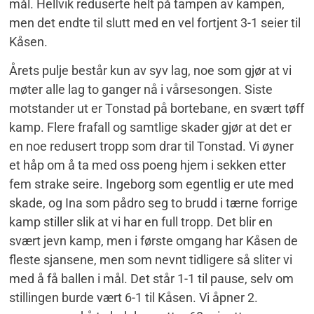
mål. Hellvik reduserte helt på tampen av kampen,
men det endte til slutt med en vel fortjent 3-1 seier til
Kåsen.
Årets pulje består kun av syv lag, noe som gjør at vi
møter alle lag to ganger nå i vårsesongen. Siste
motstander ut er Tonstad på bortebane, en svært tøff
kamp. Flere frafall og samtlige skader gjør at det er
en noe redusert tropp som drar til Tonstad. Vi øyner
et håp om å ta med oss poeng hjem i sekken etter
fem strake seire. Ingeborg som egentlig er ute med
skade, og Ina som pådro seg to brudd i tærne forrige
kamp stiller slik at vi har en full tropp. Det blir en
svært jevn kamp, men i første omgang har Kåsen de
fleste sjansene, men som nevnt tidligere så sliter vi
med å få ballen i mål. Det står 1-1 til pause, selv om
stillingen burde vært 6-1 til Kåsen. Vi åpner 2.