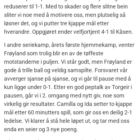
reduserer til 1-1. Med to skader og flere slitne bein
sliter vi noe med å motivere oss, men plutselig så
løsner det, og vi putter tre kjappe mål etter
hverandre. Oppgjøret ender velfjortjent 4-1 til Kåsen.
I andre seriekamp, årets første hjemmekamp, venter
Frøyland som trolig blir en av de tøffeste
motstanderne i puljen. Vi står godt, men Frøyland er
gode å trille ball og veldig samspilte. Forsvaret vår
avverger sjanse på sjanse, og vi går til pause med å
kun ligge under 0-1. Etter en god peptalk av Torgeir i
pausen, går vi i 2. omgang med nytt giv, noe som
virkelig gir resultater. Camilla og Ida setter to kjappe
mål etter 60 minutters spill, som gir oss en deilig 2-1
ledelse. Vi klarer å stå hele løpet ut, og tar med oss
enda en seier og 3 nye poeng.