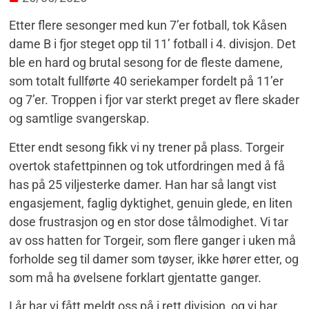
Etter flere sesonger med kun 7’er fotball, tok Kåsen
dame B i fjor steget opp til 11’ fotball i 4. divisjon. Det
ble en hard og brutal sesong for de fleste damene,
som totalt fullførte 40 seriekamper fordelt på 11’er
og 7’er. Troppen i fjor var sterkt preget av flere skader
og samtlige svangerskap.
Etter endt sesong fikk vi ny trener på plass. Torgeir
overtok stafettpinnen og tok utfordringen med å få
has på 25 viljesterke damer. Han har så langt vist
engasjement, faglig dyktighet, genuin glede, en liten
dose frustrasjon og en stor dose tålmodighet. Vi tar
av oss hatten for Torgeir, som flere ganger i uken må
forholde seg til damer som tøyser, ikke hører etter, og
som må ha øvelsene forklart gjentatte ganger.
I år har vi fått meldt oss på i rett divisjon, og vi har