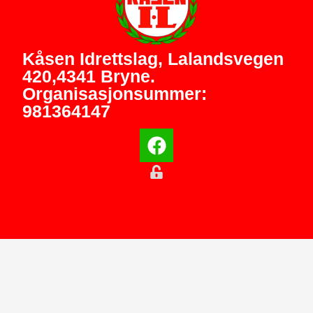
Kåsen Idrettslag, Lalandsvegen
420,4341 Bryne.
Organisasjonsummer:
981364147