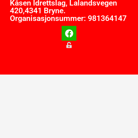
Kåsen Idrettslag, Lalandsvegen
420,4341 Bryne.
Organisasjonsummer: 981364147