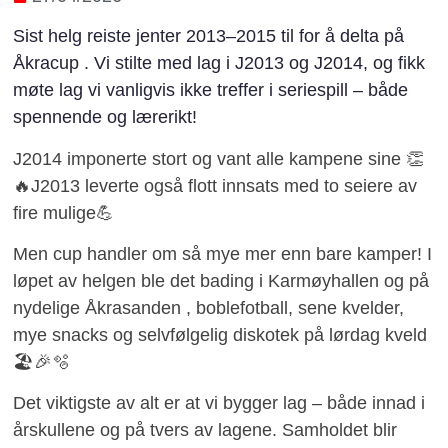
Sist helg reiste jenter 2013–2015 til for å delta på
Åkracup . Vi stilte med lag i J2013 og J2014, og fikk
møte lag vi vanligvis ikke treffer i seriespill – både
spennende og lærerikt!
J2014 imponerte stort og vant alle kampene sine 👏
🔥J2013 leverte også flott innsats med to seiere av
fire mulige💪
Men cup handler om så mye mer enn bare kamper! I
løpet av helgen ble det bading i Karmøyhallen og på
nydelige Åkrasanden , boblefotball, sene kvelder,
mye snacks og selvfølgelig diskotek på lørdag kveld
🏖️🎉🫧
Det viktigste av alt er at vi bygger lag – både innad i
årskullene og på tvers av lagene. Samholdet blir