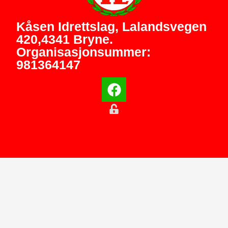
Kåsen Idrettslag, Lalandsvegen
420,4341 Bryne.
Organisasjonsummer:
981364147